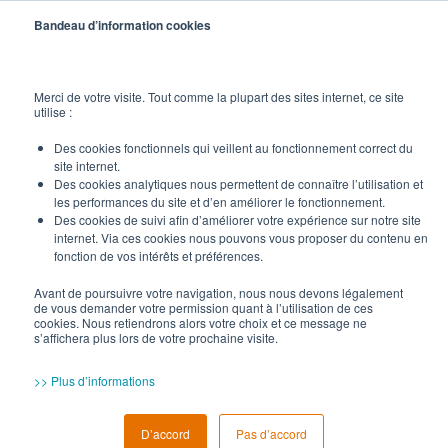
Bandeau d’information cookies
Merci de votre visite. Tout comme la plupart des sites internet, ce site
utilise :
Souhaitez-vous savoir quel retour
Des cookies fonctionnels qui veillent au fonctionnement correct du
site internet.
sur investissement attendre en
Des cookies analytiques nous permettent de connaître l’utilisation et
optant pour la solution
les performances du site et d’en améliorer le fonctionnement.
Des cookies de suivi afin d’améliorer votre expérience sur notre site
SOLIDWORKS
Simulation
?
internet. Via ces cookies nous pouvons vous proposer du contenu en
fonction de vos intérêts et préférences.
Fournissez-nous les informations
Avant de poursuivre votre navigation, nous nous devons légalement
de vous demander votre permission quant à l’utilisation de ces
nécessaires à la réalisation de votre
cookies. Nous retiendrons alors votre choix et ce message ne
s’affichera plus lors de votre prochaine visite.
étude personnalisée en complétant le
formulaire ci-dessous.
Nous
>> Plus d’informations
reviendrons vers vous avec une analyse
complète et détaillée qui vous
D’accord
Pas d’accord