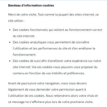
Bandeau d’information cookies
Merci de votre visite. Tout comme la plupart des sites internet, ce
site utilise :
Des cookies fonctionnels qui veillent au fonctionnement correct
du site internet.
S’INSCRIRE À UNE FORMATION
Des cookies analytiques nous permettent de connaître
DraftSight de base
l’utilisation et les performances du site et d’en améliorer le
fonctionnement.
Des cookies de suivi afin d’améliorer votre expérience sur notre
site internet. Via ces cookies nous pouvons vous proposer du
contenu en fonction de vos intérêts et préférences.
Lieu
: En ligne 🎧
Avant de poursuivre votre navigation, nous nous devons
Premier jour de la formation
: Jeudi 16 juillet 2026
légalement de vous demander votre permission quant à
Nombre de jours total de la formation
: 2
l’utilisation de ces cookies. Nous retiendrons alors votre choix et
Langue de la formation
: FR
ce message ne s’affichera plus lors de votre prochaine visite.