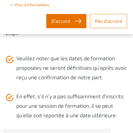
Les autres journées de la formation
: 17-07-2026
>> Plus d’informations
D’accord
Pas d’accord
Vous avez la possibilité de vous inscrire sur cette
page.
Veuillez noter que les dates de formation
proposées ne seront définitives qu'après avoir
reçu une confirmation de notre part.
En effet, s'il n'y a pas suffisamment d’inscrits
pour une session de formation, il se peut
qu’elle soit reportée à une date ultérieure.