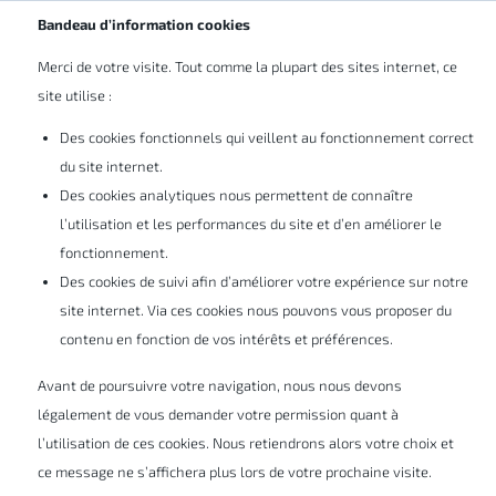
Bandeau d’information cookies
Merci de votre visite. Tout comme la plupart des sites internet, ce
site utilise :
Des cookies fonctionnels qui veillent au fonctionnement correct
du site internet.
S’INSCRIRE À UNE FORMATION
Des cookies analytiques nous permettent de connaître
Principes de l’utilisation de
l’utilisation et les performances du site et d’en améliorer le
SOLIDWORKS
fonctionnement.
Des cookies de suivi afin d’améliorer votre expérience sur notre
site internet. Via ces cookies nous pouvons vous proposer du
contenu en fonction de vos intérêts et préférences.
Avant de poursuivre votre navigation, nous nous devons
Lieu
: Gosselies
légalement de vous demander votre permission quant à
Nombre de jours total de la formation
: 6
l’utilisation de ces cookies. Nous retiendrons alors votre choix et
ce message ne s’affichera plus lors de votre prochaine visite.
Langue de la formation
: FR