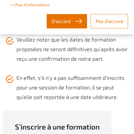
Vous avez la possibilité de vous inscrire sur cette
>> Plus d’informations
page.
D’accord
Pas d’accord
Veuillez noter que les dates de formation
proposées ne seront définitives qu'après avoir
reçu une confirmation de notre part.
En effet, s'il n'y a pas suffisamment d’inscrits
pour une session de formation, il se peut
qu’elle soit reportée à une date ultérieure.
S’inscrire à une formation