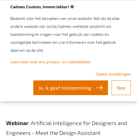
Cadmes Cookies, hmmm lekker! 🍪
Bedankt voor het bezoeken van onze website. Net als bij elke
andere website zijn wij bij Cadmes wettelijk verplicht om
toestemming te vragen voor het gebruik van cookies en
soortgelijke technieken en u te informeren over het gebruik
WEBINAR
daarvan op de site.
Artificial Intelligence for
Lees meer over ons privacy- en cookiebeleid
.
Designers and Engineers -
Cookie-instellingen
Meet the Design Assistant
Ja, ik geef toestemming
Nee
Webinar
: Artificial Intelligence for Designers and
Engineers - Meet the Design Assistant