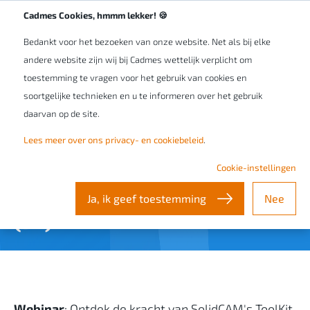
Cadmes Cookies, hmmm lekker! 🍪
Bedankt voor het bezoeken van onze website. Net als bij elke
andere website zijn wij bij Cadmes wettelijk verplicht om
toestemming te vragen voor het gebruik van cookies en
soortgelijke technieken en u te informeren over het gebruik
WEBINAR
daarvan op de site.
Ontdek de kracht van
Lees meer over ons privacy- en cookiebeleid
.
SolidCAM's ToolKit verbeterd
Cookie-instellingen
door Fixture Database - Deel 2
Ja, ik geef toestemming
Nee
(EN)
Webinar
: Ontdek de kracht van SolidCAM's ToolKit