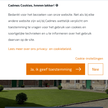
Cadmes Cookies, hmmm lekker! 🍪
Bedankt voor het bezoeken van onze website. Net als bij elke
andere website zijn wij bij Cadmes wettelijk verplicht om
toestemming te vragen voor het gebruik van cookies en
soortgelijke technieken en u te informeren over het gebruik
daarvan op de site.
BECHTLE x CADMES
Lees meer over ons privacy- en cookiebeleid
.
The Future of Engineering
Cookie-instellingen
Ja, ik geef toestemming
Nee
24 september 2026