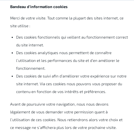
FR
Bandeau d’information cookies
Merci de votre visite. Tout comme la plupart des sites internet, ce
Analyse structurelle avec
site utilise :
SIMULIA
Des cookies fonctionnels qui veillent au fonctionnement correct
du site internet.
Des cookies analytiques nous permettent de connaître
En tirant parti de la technologie éprouvée du
l’utilisation et les performances du site et d’en améliorer le
fonctionnement.
solveur Abaqus, effectuez en toute
Des cookies de suivi afin d’améliorer votre expérience sur notre
confiance toutes les tâches d'analyse
site internet. Via ces cookies nous pouvons vous proposer du
structurelle.
contenu en fonction de vos intérêts et préférences.
Avant de poursuivre votre navigation, nous nous devons
légalement de vous demander votre permission quant à
En savoir plus sur les solutions
l’utilisation de ces cookies. Nous retiendrons alors votre choix et
d'analyse structurelle SIMULIA
ce message ne s’affichera plus lors de votre prochaine visite.