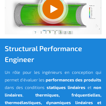
Structural Performance
Engineer
Un rôle pour les ingénieurs en conception qui
permet d'évaluer les
performances des produits
dans des conditions
statiques linéaires
et
non
linéaires
,
thermiques, fréquentielles,
thermoélastiques, dynamiques linéaires et