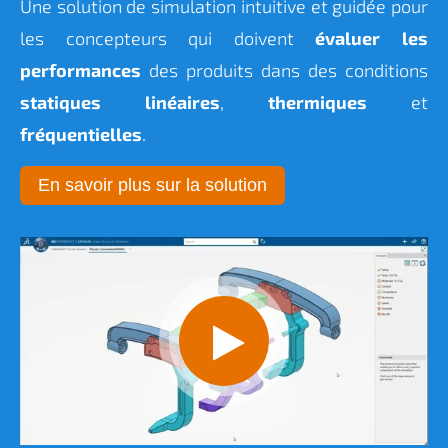
Une solution de simulation intuitive et guidée pour
les concepteurs qui doivent
évaluer les
performances
des produits dans des conditions
statiques linéaires
,
thermiques
et
fréquentielles
.
En savoir plus sur la solution