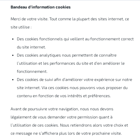
FR
Bandeau d’information cookies
Merci de votre visite. Tout comme la plupart des sites internet, ce
site utilise :
Des cookies fonctionnels qui veillent au fonctionnement correct
du site internet.
Des cookies analytiques nous permettent de connaître
l’utilisation et les performances du site et d’en améliorer le
Configuration système
fonctionnement.
Des cookies de suivi afin d’améliorer votre expérience sur notre
requise pour
SOLIDWORKS
site internet. Via ces cookies nous pouvons vous proposer du
contenu en fonction de vos intérêts et préférences.
Assurez-vous de travailler en permanence
Avant de poursuivre votre navigation, nous nous devons
avec un système optimisé et pris en charge
légalement de vous demander votre permission quant à
l’utilisation de ces cookies. Nous retiendrons alors votre choix et
par SOLIDWORKS, compatible en termes de
ce message ne s’affichera plus lors de votre prochaine visite.
matériel, de système d’exploitation et de