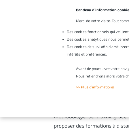
Bandeau d’information cooki
Merci de votre visite. Tout comme
Vo
Des cookies fonctionnels qui veillent
Des cookies analytiques nous permett
Des cookies de suivi afin d’améliore
intérêts et préférences.
Avant de poursuivre votre navi
Formations SO
Nous retiendrons alors votre ch
>> Plus d’informations
Augmentez vos compétences t
méthodologie de travail grâce
proposer des formations à distan