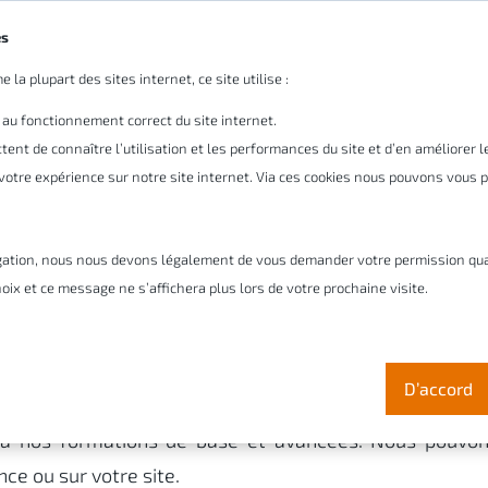
es
 la plupart des sites internet, ce site utilise :
tre entreprise
Pourquoi Cadmes
Solutions
Ser
 au fonctionnement correct du site internet.
ent de connaître l’utilisation et les performances du site et d’en améliorer 
r votre expérience sur notre site internet. Via ces cookies nous pouvons vous
gation, nous nous devons légalement de vous demander votre permission quant 
LIDWORKS & DraftSi
oix et ce message ne s’affichera plus lors de votre prochaine visite.
D’accord
echniques en conception mécanique et obtenez la
 à nos formations de base et avancées. Nous pouvo
ce ou sur votre site.