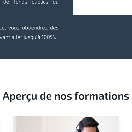
r de fonds publics ou
ce, vous obtiendrez des
vant aller jusqu'à 100%.
Aperçu de nos formations