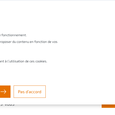
FR
vices
Startups & créateurs
À propos
le fonctionnement.
 proposer du contenu en fonction de vos
Contact & Support ✉️
à l’utilisation de ces cookies.
ght
Pas d’accord
 bonne
ns vous