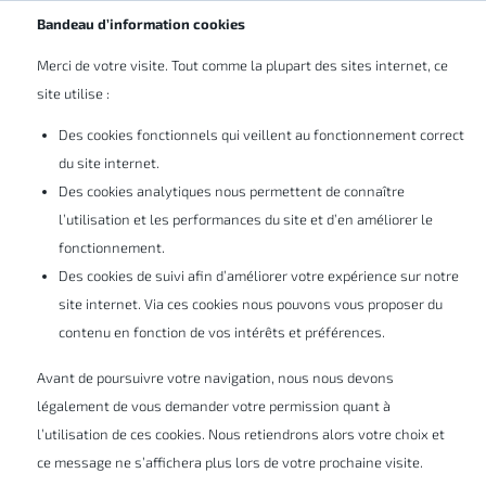
Abonnez-vous à nos newsletters
BE/LU
Bandeau d’information cookies
Merci de votre visite. Tout comme la plupart des sites internet, ce
site utilise :
Des cookies fonctionnels qui veillent au fonctionnement correct
Services & support
Formations
du site internet.
Des cookies analytiques nous permettent de connaître
l’utilisation et les performances du site et d’en améliorer le
Formations SOLIDWORKS &
fonctionnement.
Des cookies de suivi afin d’améliorer votre expérience sur notre
DraftSight
site internet. Via ces cookies nous pouvons vous proposer du
contenu en fonction de vos intérêts et préférences.
Avant de poursuivre votre navigation, nous nous devons
Augmentez vos compétences techniques en
légalement de vous demander votre permission quant à
conception mécanique et obtenez la bonne
l’utilisation de ces cookies. Nous retiendrons alors votre choix et
méthodologie de travail grâce à nos
ce message ne s’affichera plus lors de votre prochaine visite.