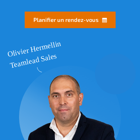
Planifier un rendez-vous
Olivier Hermellin
Teamlead Sales