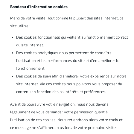
Abonnez-vous à nos newsletters
BE/LU
Bandeau d’information cookies
De l''Engineering To Order'
Merci de votre visite. Tout comme la plupart des sites internet, ce
vers le 'Configure To Order'
site utilise :
Des cookies fonctionnels qui veillent au fonctionnement correct
du site internet.
Dans l'industrie manufacturière, de
Des cookies analytiques nous permettent de connaître
nombreuses entreprises utilisent encore
l’utilisation et les performances du site et d’en améliorer le
une méthode de "gestion par affaire"
fonctionnement.
Des cookies de suivi afin d’améliorer votre expérience sur notre
(Engineer To Order). Chaque commande est
site internet. Via ces cookies nous pouvons vous proposer du
ainsi constamment repensée avec pour
contenu en fonction de vos intérêts et préférences.
résultat un processus long et laborieux. De
Avant de poursuivre votre navigation, nous nous devons
nombreuses entreprises passent alors à un
légalement de vous demander votre permission quant à
processus consistant à "configurer sur
l’utilisation de ces cookies. Nous retiendrons alors votre choix et
commande" (CTO).
ce message ne s’affichera plus lors de votre prochaine visite.