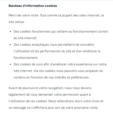
Abonnez-vous à nos newsletters
BE/LU
Bandeau d’information cookies
Merci de votre visite. Tout comme la plupart des sites internet, ce
site utilise :
Des cookies fonctionnels qui veillent au fonctionnement correct
du site internet.
Des cookies analytiques nous permettent de connaître
l’utilisation et les performances du site et d’en améliorer le
SolidCAM
fonctionnement.
Des cookies de suivi afin d’améliorer votre expérience sur notre
site internet. Via ces cookies nous pouvons vous proposer du
Apportez à vos machines CN une
contenu en fonction de vos intérêts et préférences.
productivité maximale avec la solution de
Avant de poursuivre votre navigation, nous nous devons
CFAO incluant la technologie brevetée
légalement de vous demander votre permission quant à
iMachining et supportant le tournage-
l’utilisation de ces cookies. Nous retiendrons alors votre choix et
fraisage multi-tâches et le décolletage.
ce message ne s’affichera plus lors de votre prochaine visite.