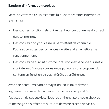
Abonnez-vous à nos newsletters
BE/LU
Bandeau d’information cookies
Merci de votre visite. Tout comme la plupart des sites internet, ce
site utilise :
Des cookies fonctionnels qui veillent au fonctionnement correct
du site internet.
ENOVIA
Des cookies analytiques nous permettent de connaître
l’utilisation et les performances du site et d’en améliorer le
fonctionnement.
Dotée d'un vaste portefeuille d'applications,
Des cookies de suivi afin d’améliorer votre expérience sur notre
site internet. Via ces cookies nous pouvons vous proposer du
disponible sur la
plateforme cloud
contenu en fonction de vos intérêts et préférences.
3D
EXPERIENCE
, ENOVIA vous permet de
collaborer et d'innover en toute sécurité,
Avant de poursuivre votre navigation, nous nous devons
légalement de vous demander votre permission quant à
afin de créer et d'exécuter un plan efficace
l’utilisation de ces cookies. Nous retiendrons alors votre choix et
et flexible, facilitant l'optimisation continue,
ce message ne s’affichera plus lors de votre prochaine visite.
le suivi des progrès en temps réel et le