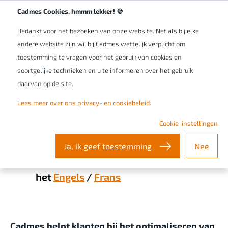
Werken bij Cadmes
NL/BE
Cadmes Cookies, hmmm lekker! 🍪
Bedankt voor het bezoeken van onze website. Net als bij elke
andere website zijn wij bij Cadmes wettelijk verplicht om
toestemming te vragen voor het gebruik van cookies en
soortgelijke technieken en u te informeren over het gebruik
daarvan op de site.
Lees meer over ons privacy- en cookiebeleid
.
Onze Privacy & Cookie Beleid
Cookie-instellingen
Ja, ik geef toestemming
Nee
Lees hier het privacy & cookie beleid in
het
Engels
/
Frans
Cadmes helpt klanten bij het optimaliseren van