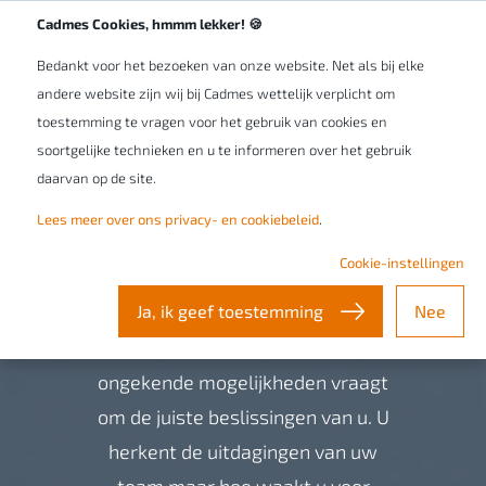
Werken bij Cadmes
NL/BE
Cadmes Cookies, hmmm lekker! 🍪
Bedankt voor het bezoeken van onze website. Net als bij elke
andere website zijn wij bij Cadmes wettelijk verplicht om
toestemming te vragen voor het gebruik van cookies en
soortgelijke technieken en u te informeren over het gebruik
daarvan op de site.
Herkent u deze Smart
Lees meer over ons privacy- en cookiebeleid
.
Industry
Cookie-instellingen
uitdagingen?
Ja, ik geef toestemming
Nee
Uw organisatie leiden in tijden van
ongekende mogelijkheden vraagt
om de juiste beslissingen van u. U
herkent de uitdagingen van uw