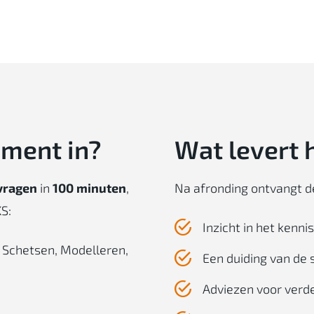
sment in?
Wat levert 
vragen
in
100 minuten
,
Na afronding ontvangt 
S:
Inzicht in het kenn
, Schetsen, Modelleren,
Een duiding van de 
Adviezen voor verd