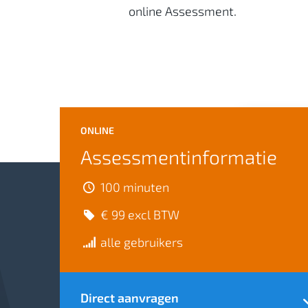
online Assessment.
ONLINE
Assessmentinformatie
100 minuten
€ 99 excl BTW
alle gebruikers
Direct aanvragen