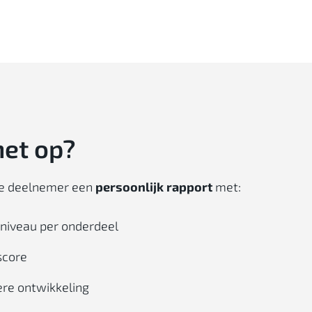
het op?
de deelnemer een
persoonlijk rapport
met:
isniveau per onderdeel
score
ere ontwikkeling