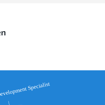
en
evelopment Specialist