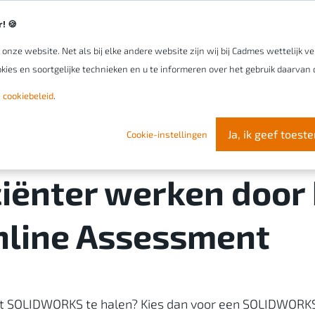
! 🍪
nze website. Net als bij elke andere website zijn wij bij Cadmes wettelijk 
Uw organisatie
Software
Onze expert
kies en soortgelijke technieken en u te informeren over het gebruik daarvan o
 cookiebeleid
.
 Online Assessment
Ja, ik geef toes
Cookie-instellingen
ciënter werken door
line Assessment
uit SOLIDWORKS te halen? Kies dan voor een SOLIDWORK