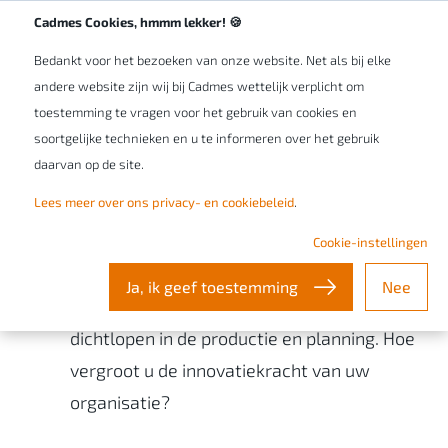
Werken bij Cadmes
NL/BE
Cadmes Cookies, hmmm lekker! 🍪
Uw organisatie
Uitdagingen
Geen tijd voor innovatie
Bedankt voor het bezoeken van onze website. Net als bij elke
andere website zijn wij bij Cadmes wettelijk verplicht om
Geen tijd voor innovatie
toestemming te vragen voor het gebruik van cookies en
soortgelijke technieken en u te informeren over het gebruik
daarvan op de site.
Veel maakbedrijven geven aan geen tijd te
Lees meer over ons privacy- en cookiebeleid
.
hebben voor innovatie en
productontwikkeling. Redenen hiervoor zijn
Cookie-instellingen
vaak: druk met de waan van de dag,
Ja, ik geef toestemming
Nee
afhandelen lopende orders en gaten
dichtlopen in de productie en planning. Hoe
vergroot u de innovatiekracht van uw
organisatie?