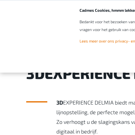
Cadmes Cookies, hmmm lekker
Bedankt voor het bezoeken van o
vragen voor het gebruik van coo
Lees meer over ons privacy- en
Software
Merken
DELMIA
3DEXPERIENCE
3D
EXPERIENCE DELMIA biedt maak
lijnopstelling, de perfecte mogel
Zo verhoogt u de slagingskans van
digitaal in bedrijf.