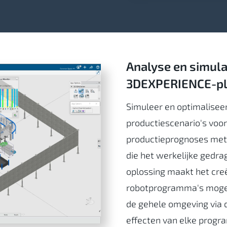
Analyse en simula
3DEXPERIENCE-pl
Simuleer en optimalisee
productiescenario's voo
productieprognoses met b
die het werkelijke gedra
oplossing maakt het creë
robotprogramma's mogel
de gehele omgeving via 
effecten van elke progr