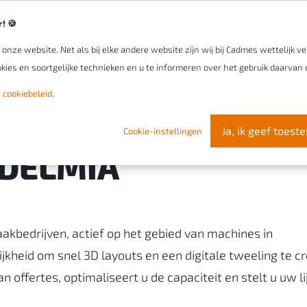
! 🍪
nze website. Net als bij elke andere website zijn wij bij Cadmes wettelijk 
Uw organisatie
Software
Onze expert
kies en soortgelijke technieken en u te informeren over het gebruik daarvan o
 cookiebeleid
.
Ja, ik geef toes
Cookie-instellingen
 DELMIA
bedrijven, actief op het gebied van machines in
ijkheid om snel 3D layouts en een ​​digitale tweeling te c
 offertes, optimaliseert u de capaciteit en stelt u uw l