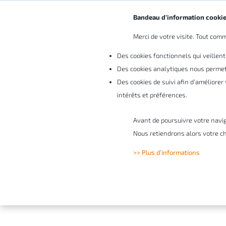
Bandeau d’information cooki
Merci de votre visite. Tout comme
Vo
Des cookies fonctionnels qui veillent
Des cookies analytiques nous permett
Des cookies de suivi afin d’améliore
Comment établi
intérêts et préférences.
Avant de poursuivre votre navi
Nous retiendrons alors votre ch
La rédaction de devis est une 
>> Plus d’informations
devis à un client, dans un déla
concurrents.