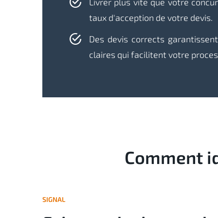
Livrer plus vite que votre conc
taux d'acception de votre devis.
Des devis corrects garantisse
claires qui facilitent votre proce
Comment ide
SIGNAL