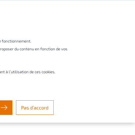
Abonnez-vous à nos newsletters
BE/LU
vices
Education & startups
À propos
le fonctionnement.
 proposer du contenu en fonction de vos
n concurrent ?
à l’utilisation de ces cookies.
ttre un
cer vos
Pas d’accord