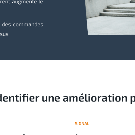
urrent augmente le
nt des commandes
ssus.
ntifier une amélioration p
SIGNAL