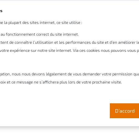
es
 la plupart des sites internet, ce site utilise :
tre entreprise
Pourquoi Cadmes
Solutions
Ser
 au fonctionnement correct du site internet.
ent de connaître l’utilisation et les performances du site et d’en améliorer 
r votre expérience sur notre site internet. Via ces cookies nous pouvons vous
r un devis avant mo
gation, nous nous devons légalement de vous demander votre permission quant 
oix et ce message ne s’affichera plus lors de votre prochaine visite.
étape essentielle de votre processus de vente. Reme
i relativement court, est indispensable afin de devan
D’accord