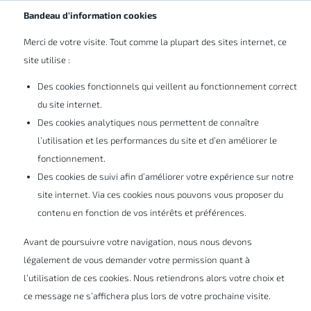
Abonnez-vous à nos newsletters
BE/LU
Bandeau d’information cookies
Merci de votre visite. Tout comme la plupart des sites internet, ce
site utilise :
Des cookies fonctionnels qui veillent au fonctionnement correct
du site internet.
Des cookies analytiques nous permettent de connaître
Licence gratuite pour les
l’utilisation et les performances du site et d’en améliorer le
fonctionnement.
étudiants en stage grâce au
Des cookies de suivi afin d’améliorer votre expérience sur notre
programme
SOLIDWORKS
site internet. Via ces cookies nous pouvons vous proposer du
contenu en fonction de vos intérêts et préférences.
Skillforce
Avant de poursuivre votre navigation, nous nous devons
légalement de vous demander votre permission quant à
Les étudiants stagiaires éligibles au
l’utilisation de ces cookies. Nous retiendrons alors votre choix et
ce message ne s’affichera plus lors de votre prochaine visite.
programme auront un accès GRATUIT aux