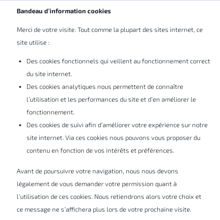
Abonnez-vous à nos newsletters
BE/LU
Bandeau d’information cookies
Merci de votre visite. Tout comme la plupart des sites internet, ce
site utilise :
Des cookies fonctionnels qui veillent au fonctionnement correct
du site internet.
Contact
Des cookies analytiques nous permettent de connaître
l’utilisation et les performances du site et d’en améliorer le
fonctionnement.
Heures d'ouverture
Des cookies de suivi afin d’améliorer votre expérience sur notre
site internet. Via ces cookies nous pouvons vous proposer du
Lundi - jeudi : 8h30 à 17h
contenu en fonction de vos intérêts et préférences.
Vendredi : 8h30 à 16h
Avant de poursuivre votre navigation, nous nous devons
légalement de vous demander votre permission quant à
l’utilisation de ces cookies. Nous retiendrons alors votre choix et
Belgique
ce message ne s’affichera plus lors de votre prochaine visite.