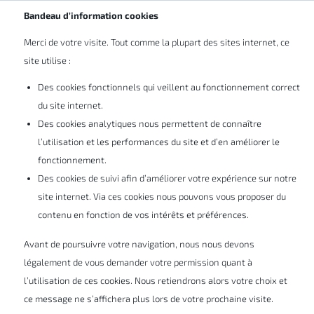
FR
Bandeau d’information cookies
Merci de votre visite. Tout comme la plupart des sites internet, ce
3DEXPERIENCE® Works
site utilise :
Des cookies fonctionnels qui veillent au fonctionnement correct
Connectez les personnes, les idées, les
du site internet.
Des cookies analytiques nous permettent de connaître
données et les solutions au sein d'un
l’utilisation et les performances du site et d’en améliorer le
environnement collaboratif et interactif
fonctionnement.
unique.
Des cookies de suivi afin d’améliorer votre expérience sur notre
site internet. Via ces cookies nous pouvons vous proposer du
contenu en fonction de vos intérêts et préférences.
Avant de poursuivre votre navigation, nous nous devons
En savoir plus sur
légalement de vous demander votre permission quant à
3DEXPERIENCE® Works
l’utilisation de ces cookies. Nous retiendrons alors votre choix et
ce message ne s’affichera plus lors de votre prochaine visite.