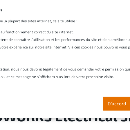
es
 la plupart des sites internet, ce site utilise :
tre entreprise
Pourquoi Cadmes
Solutions
Ser
 au fonctionnement correct du site internet.
ent de connaître l’utilisation et les performances du site et d’en améliorer 
r votre expérience sur notre site internet. Via ces cookies nous pouvons vous
gation, nous nous devons légalement de vous demander votre permission quant 
 système électrique
oix et ce message ne s’affichera plus lors de votre prochaine visite.
nomisez du matériau
D’accord
DWORKS Electrical 