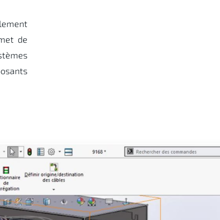
alement
rmet de
stèmes
posants