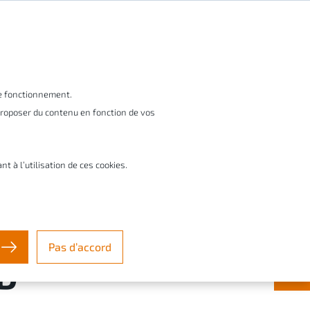
FR
vices
Startups & créateurs
À propos
le fonctionnement.
 proposer du contenu en fonction de vos
Contact & Support ✉️
à l’utilisation de ces cookies.
 en 3D, gagnez
 grâce à la
Pas d’accord
3D