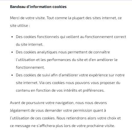
FR
Bandeau d’information cookies
Merci de votre visite. Tout comme la plupart des sites internet, ce
site utilise :
Des cookies fonctionnels qui veillent au fonctionnement correct
du site internet.
Apprenez tout sur xDesign et
Des cookies analytiques nous permettent de connaître
l’utilisation et les performances du site et d’en améliorer le
la flexibilité que cette
fonctionnement.
Des cookies de suivi afin d’améliorer votre expérience sur notre
application basée sur le cloud
site internet. Via ces cookies nous pouvons vous proposer du
peut vous offrir
contenu en fonction de vos intérêts et préférences.
Avant de poursuivre votre navigation, nous nous devons
légalement de vous demander votre permission quant à
Familiarisez-vous avec les bases de l'outil
l’utilisation de ces cookies. Nous retiendrons alors votre choix et
de conception xDesign.
ce message ne s’affichera plus lors de votre prochaine visite.