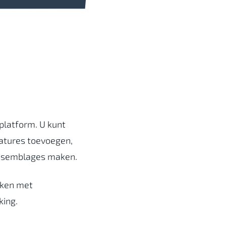
platform. U kunt
eatures toevoegen,
assemblages maken.
erken met
king.