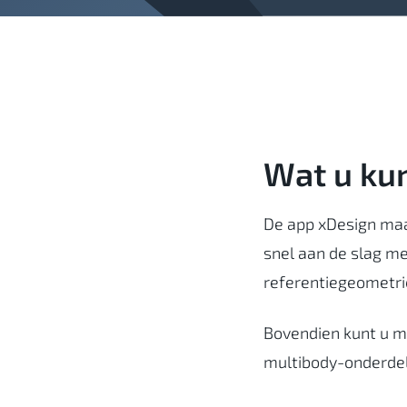
Wat u ku
De app xDesign maa
snel aan de slag m
referentiegeometr
Bovendien kunt u me
multibody-onderdel