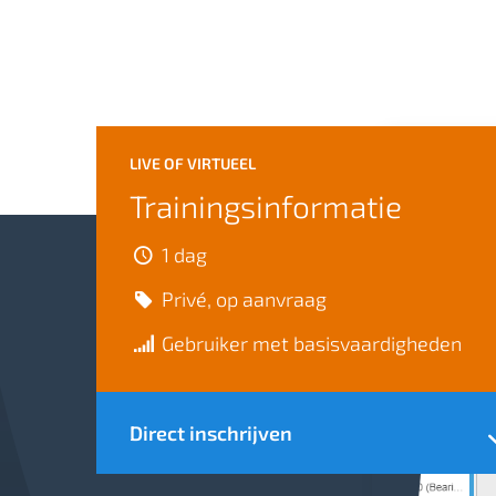
LIVE OF VIRTUEEL
Trainingsinformatie
1 dag
Privé, op aanvraag
Gebruiker met basisvaardigheden
Direct inschrijven