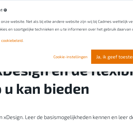
! 🍪
nze website. Net als bij elke andere website zijn wij bij Cadmes wettelijk 
Uw organisatie
Software
Onze expert
kies en soortgelijke technieken en u te informeren over het gebruik daarvan o
 cookiebeleid
.
Ja, ik geef toes
Cookie-instellingen
xDesign en de flexibi
 u kan bieden
n xDesign. Leer de basismogelijkheden kennen en leer d