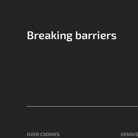
Breaking barriers
OVER CADMES
KENNI