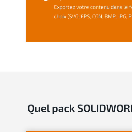
Exportez votre contenu dans le 
choix (SVG, EPS, CGN, BMP, JPG, 
Quel pack SOLIDWORKS