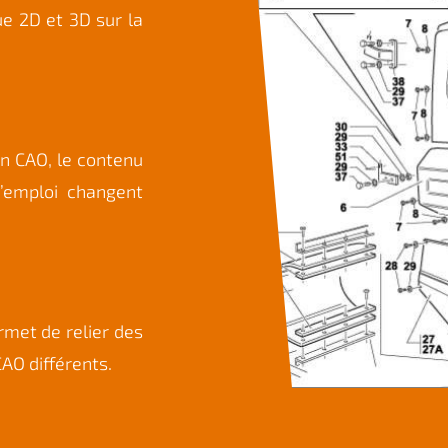
e 2D et 3D sur la
on CAO, le contenu
’emploi changent
rmet de relier des
AO différents.