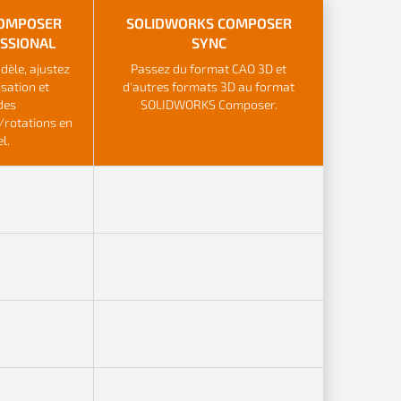
COMPOSER
SOLIDWORKS COMPOSER
SSIONAL
SYNC
dèle, ajustez
Passez du format CAO 3D et
isation et
d'autres formats 3D au format
des
SOLIDWORKS Composer.
/rotations en
l.