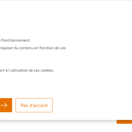
FR
vices
Startups & créateurs
À propos
le fonctionnement.
 proposer du contenu en fonction de vos
Contact & Support ✉️
à l’utilisation de ces cookies.
Pas d’accord