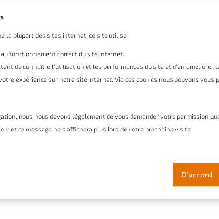
es
 la plupart des sites internet, ce site utilise :
tre entreprise
Pourquoi Cadmes
Solutions
Ser
 au fonctionnement correct du site internet.
ent de connaître l’utilisation et les performances du site et d’en améliorer 
r votre expérience sur notre site internet. Via ces cookies nous pouvons vous
gation, nous nous devons légalement de vous demander votre permission quant 
oix et ce message ne s’affichera plus lors de votre prochaine visite.
omposer
D’accord