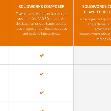
SOLIDWORKS COMPOSER
SOLIDWORKS 
PLAYER PROFE
Travaillez directement à partir de
vos données CAO 3D pour créer
Interrogez votre mo
des illustrations de haute qualité,
l'angle de visual
des images photoréalistes et des
effectuez 
animations interactives.
zooms/translations
temps rée