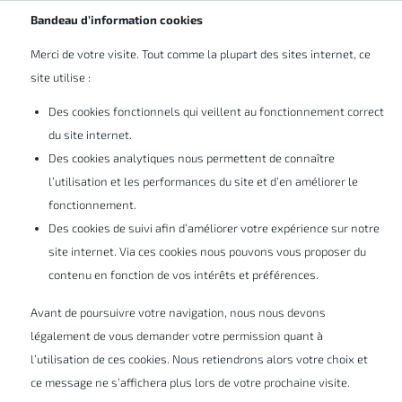
Abonnez-vous à nos newsletters
BE/LU
Bandeau d’information cookies
Solutions & produits
Production
SOLIDWORKS Composer
Merci de votre visite. Tout comme la plupart des sites internet, ce
site utilise :
Des cookies fonctionnels qui veillent au fonctionnement correct
SOLIDWORKS Composer
du site internet.
Des cookies analytiques nous permettent de connaître
l’utilisation et les performances du site et d’en améliorer le
fonctionnement.
Des cookies de suivi afin d’améliorer votre expérience sur notre
Réutilisez facilement des modèles 3D
site internet. Via ces cookies nous pouvons vous proposer du
existants pour rapidement créer et mettre à
contenu en fonction de vos intérêts et préférences.
jour des éléments graphiques de grande
Avant de poursuivre votre navigation, nous nous devons
qualité entièrement associés à votre
légalement de vous demander votre permission quant à
conception 3D.
l’utilisation de ces cookies. Nous retiendrons alors votre choix et
ce message ne s’affichera plus lors de votre prochaine visite.