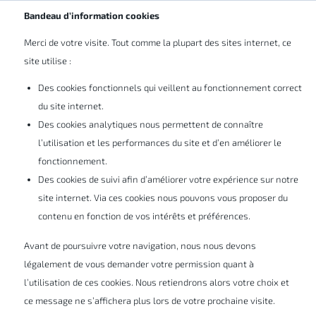
Abonnez-vous à nos newsletters
BE/LU
Bandeau d’information cookies
Merci de votre visite. Tout comme la plupart des sites internet, ce
site utilise :
Des cookies fonctionnels qui veillent au fonctionnement correct
du site internet.
Des cookies analytiques nous permettent de connaître
Gérez efficacement vos
l’utilisation et les performances du site et d’en améliorer le
fonctionnement.
données de produit grâce à la
Des cookies de suivi afin d’améliorer votre expérience sur notre
formation SOLIDWORKS PDM
site internet. Via ces cookies nous pouvons vous proposer du
contenu en fonction de vos intérêts et préférences.
Professional Administrator
Avant de poursuivre votre navigation, nous nous devons
légalement de vous demander votre permission quant à
l’utilisation de ces cookies. Nous retiendrons alors votre choix et
La formation SOLIDWORKS PDM
ce message ne s’affichera plus lors de votre prochaine visite.
Professional Administrator est conçue