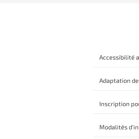
Accessibilité
Adaptation de
Inscription p
Modalités d'in
customer@cad