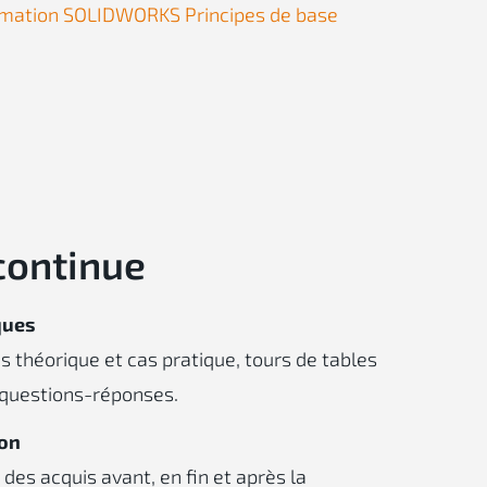
mation SOLIDWORKS Principes de base
continue
ques
s théorique et cas pratique, tours de tables
 questions-réponses.
ion
des acquis avant, en fin et après la