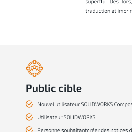
superflu. Dès lor
traduction et impr
Public cible
Nouvel utilisateur SOLIDWORKS Compo
Utilisateur SOLIDWORKS
Personne souhaitantcréer des notices 