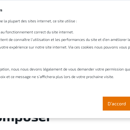
es
 la plupart des sites internet, ce site utilise :
tre entreprise
Pourquoi Cadmes
Solutions
Ser
 au fonctionnement correct du site internet.
ent de connaître l’utilisation et les performances du site et d’en améliorer 
r votre expérience sur notre site internet. Via ces cookies nous pouvons vous
gation, nous nous devons légalement de vous demander votre permission quant 
t de la documentati
oix et ce message ne s’affichera plus lors de votre prochaine visite.
iers CAO 3D avec la
D’accord
omposer