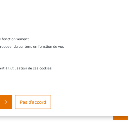
Abonnez-vous à nos newsletters
BE/LU
vices
Education & startups
À propos
le fonctionnement.
 proposer du contenu en fonction de vos
Contact & Support ✉️
à l’utilisation de ces cookies.
on technique
 formation
Pas d’accord