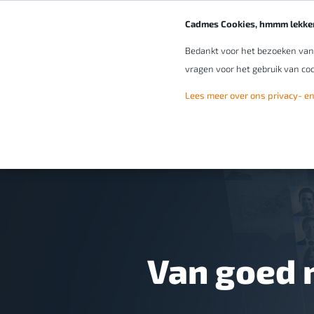
Cadmes Cookies, hmmm lekker
Bedankt voor het bezoeken van o
vragen voor het gebruik van coo
Lees meer over ons privacy- en
Van goed 