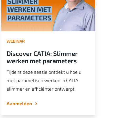
WEBINAR
W
Discover CATIA: Slimmer
D
werken met parameters
c
S
Tijdens deze sessie ontdekt u hoe u
Ti
met parametisch werken in CATIA
m
slimmer en efficiënter ontwerpt.
s
Aanmelden
a
m