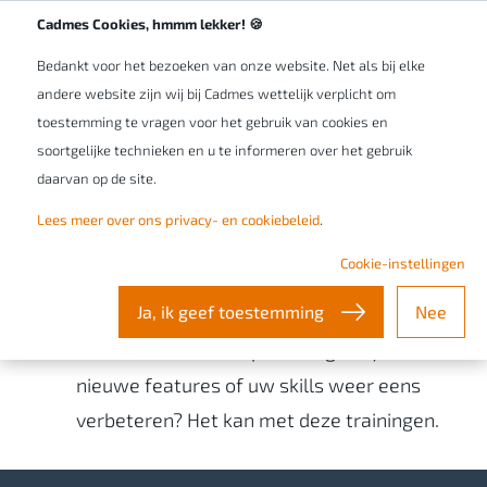
Werken bij Cadmes
NL/BE
Cadmes Cookies, hmmm lekker! 🍪
Bedankt voor het bezoeken van onze website. Net als bij elke
andere website zijn wij bij Cadmes wettelijk verplicht om
toestemming te vragen voor het gebruik van cookies en
soortgelijke technieken en u te informeren over het gebruik
daarvan op de site.
Trainingen: Overige
Lees meer over ons privacy- en cookiebeleid
.
Cookie-instellingen
Ontdek hoe u animaties kunt maken of
Ja, ik geef toestemming
Nee
visuele content kunt genereren van hoge
kwaliteit. Of wilt u op de hoogte zijn van de
nieuwe features of uw skills weer eens
verbeteren? Het kan met deze trainingen.