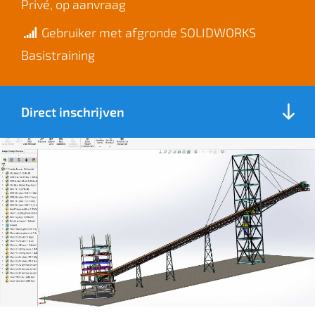
Privé, op aanvraag
Gebruiker met afgronde SOLIDWORKS
Basistraining
Direct inschrijven