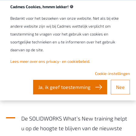
Werken bij Cadmes
NL/BE
Cadmes Cookies, hmmm lekker! 🍪
Bedankt voor het bezoeken van onze website. Net als bij elke
andere website zijn wij bij Cadmes wettelijk verplicht om
toestemming te vragen voor het gebruik van cookies en
soortgelijke technieken en u te informeren over het gebruik
daarvan op de site.
Maak optimaal gebruik van de
Lees meer over ons privacy- en cookiebeleid
.
nieuwste functionaliteiten
Cookie-instellingen
met de SOLIDWORKS What’s
Ja, ik geef toestemming
Nee
New training
De SOLIDWORKS What’s New training helpt
u op de hoogte te blijven van de nieuwste