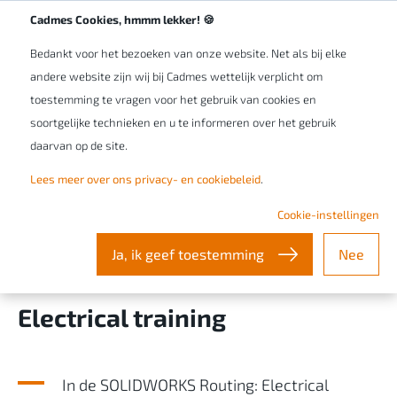
Werken bij Cadmes
NL/BE
Cadmes Cookies, hmmm lekker! 🍪
Bedankt voor het bezoeken van onze website. Net als bij elke
andere website zijn wij bij Cadmes wettelijk verplicht om
toestemming te vragen voor het gebruik van cookies en
soortgelijke technieken en u te informeren over het gebruik
daarvan op de site.
Bespaar tijd en voorkom
Lees meer over ons privacy- en cookiebeleid
.
fouten in de creatie van
Cookie-instellingen
bekabeling en kabelbomen
Ja, ik geef toestemming
Nee
met de SOLIDWORKS Routing:
Electrical training
In de SOLIDWORKS Routing: Electrical