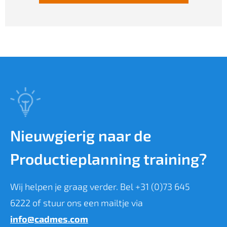
Nieuwgierig naar de
Productieplanning training?
Wij helpen je graag verder. Bel +31 (0)73 645
6222 of stuur ons een mailtje via
info@cadmes.com