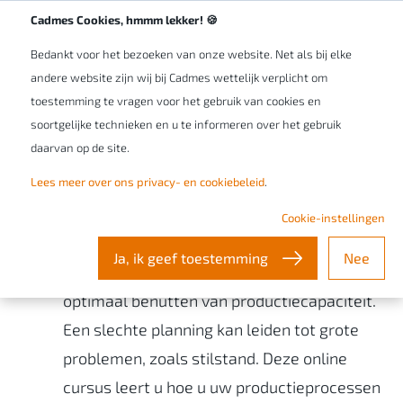
Werken bij Cadmes
NL/BE
Cadmes Cookies, hmmm lekker! 🍪
Bedankt voor het bezoeken van onze website. Net als bij elke
andere website zijn wij bij Cadmes wettelijk verplicht om
toestemming te vragen voor het gebruik van cookies en
soortgelijke technieken en u te informeren over het gebruik
daarvan op de site.
Ontdek de kracht van
Lees meer over ons privacy- en cookiebeleid
.
goede
productieplanning
Cookie-instellingen
Ja, ik geef toestemming
Nee
Productieplanning is essentieel voor het
optimaal benutten van productiecapaciteit.
Een slechte planning kan leiden tot grote
problemen, zoals stilstand. Deze online
cursus leert u hoe u uw productieprocessen