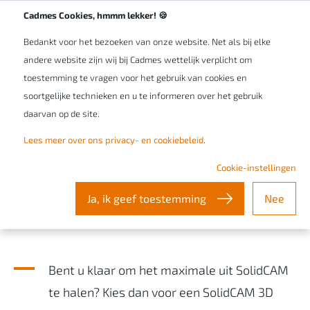
Werken bij Cadmes
NL/BE
Cadmes Cookies, hmmm lekker! 🍪
Bedankt voor het bezoeken van onze website. Net als bij elke
andere website zijn wij bij Cadmes wettelijk verplicht om
toestemming te vragen voor het gebruik van cookies en
soortgelijke technieken en u te informeren over het gebruik
daarvan op de site.
Slimmer en efficiënter werken
Lees meer over ons privacy- en cookiebeleid
.
met SolidCAM met behulp van
Cookie-instellingen
de SolidCAM 3D
Ja, ik geef toestemming
Nee
Frezen training
Bent u klaar om het maximale uit SolidCAM
te halen? Kies dan voor een SolidCAM 3D